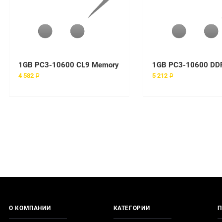
1GB PC3-10600 CL9 Memory
4 582 ₽
5 212 ₽
О КОМПАНИИ
КАТЕГОРИИ
П