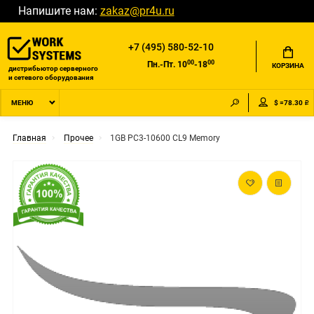
Напишите нам:
zakaz@pr4u.ru
+7 (495) 580-52-10
00
00
Пн.-Пт. 10
-18
КОРЗИНА
дистрибьютор серверного
и сетевого оборудования
$ =78.30 ₽
МЕНЮ
Главная
Прочее
1GB PC3-10600 CL9 Memory