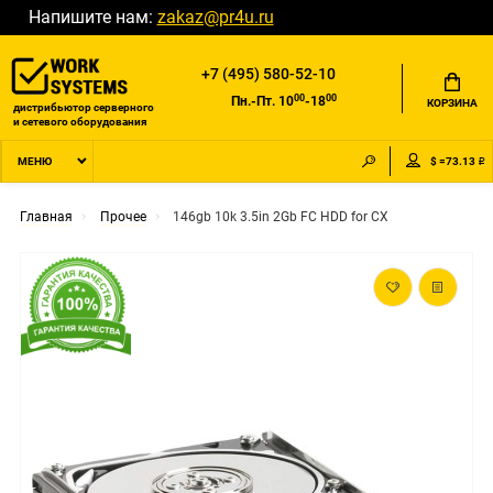
Напишите нам:
zakaz@pr4u.ru
+7 (495) 580-52-10
00
00
Пн.-Пт. 10
-18
КОРЗИНА
дистрибьютор серверного
и сетевого оборудования
$ =73.13 ₽
МЕНЮ
Главная
Прочее
146gb 10k 3.5in 2Gb FC HDD for CX