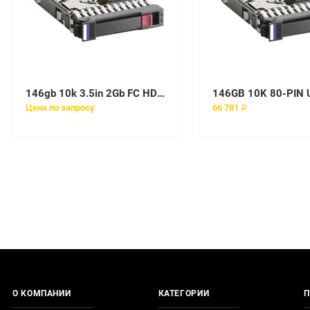
146gb 10k 3.5in 2Gb FC HDD for CX
Цена по запросу
66 781 ₽
О КОМПАНИИ
КАТЕГОРИИ
П