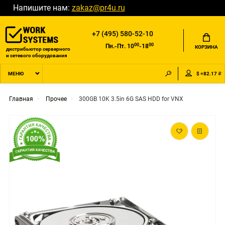
Напишите нам:
zakaz@pr4u.ru
+7 (495) 580-52-10
00
00
Пн.-Пт. 10
-18
КОРЗИНА
дистрибьютор серверного
и сетевого оборудования
$ =82.17 ₽
МЕНЮ
Главная
Прочее
300GB 10K 3.5in 6G SAS HDD for VNX