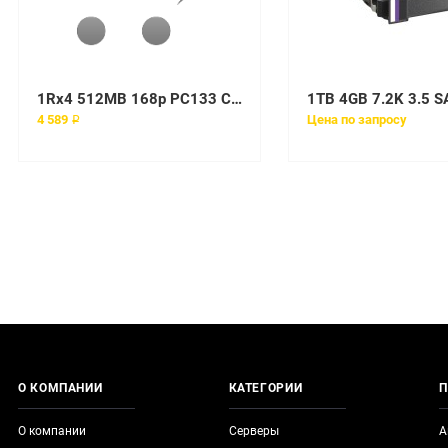
1Rx4 512MB 168p PC133 CL3 ECC
1TB 4GB 7.2K 3.5 
4 589 ₽
Цена по запросу
О КОМПАНИИ
КАТЕГОРИИ
П
О компании
Серверы
А