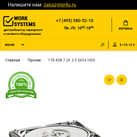
Напишите нам:
zakaz@pr4u.ru
+7 (495) 580-52-10
00
00
Пн.-Пт. 10
-18
КОРЗИНА
дистрибьютор серверного
и сетевого оборудования
$ =73.13 ₽
МЕНЮ
Главная
Прочее
1TB 4GB 7.2K 3.5 SATA HDD