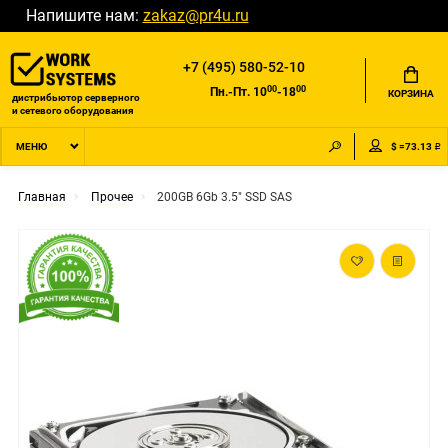
Напишите нам:
zakaz@pr4u.ru
+7 (495) 580-52-10
00
00
Пн.-Пт. 10
-18
КОРЗИНА
дистрибьютор серверного
и сетевого оборудования
$ =73.13 ₽
МЕНЮ
Главная
Прочее
200GB 6Gb 3.5" SSD SAS