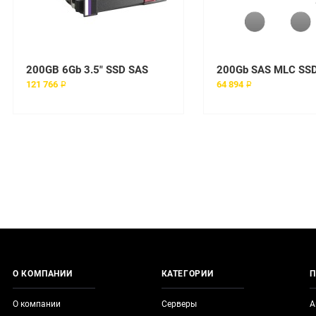
200GB 6Gb 3.5" SSD SAS
121 766 ₽
64 894 ₽
О КОМПАНИИ
КАТЕГОРИИ
П
О компании
Серверы
А