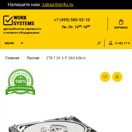
Напишите нам:
zakaz@pr4u.ru
+7 (495) 580-52-10
00
00
Пн.-Пт. 10
-18
КОРЗИНА
дистрибьютор серверного
и сетевого оборудования
$ =82.17 ₽
МЕНЮ
Главная
Прочее
2TB 7.2K 3.5'' SAS 6Gb/s