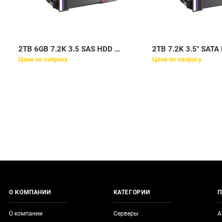
2TB 6GB 7.2K 3.5 SAS HDD for VNX
2TB 7.2K 3.5" SATA
Цена по запросу
Цена по запросу
О КОМПАНИИ
КАТЕГОРИИ
П
О компании
Серверы
А