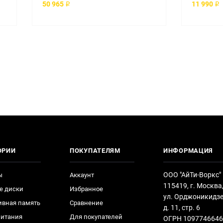
50 965 ₽
11 990 ₽
ОРИИ
ПОКУПАТЕЛЯМ
ИНФОРМАЦИЯ
ООО "АйТи-Воркс"
ы
Аккаунт
115419, г. Москва
е диски
Избранное
ул. Орджоникидзе
ивная память
Сравнение
д. 11, стр. 6
питания
Для покупателей
ОГРН 1097746646