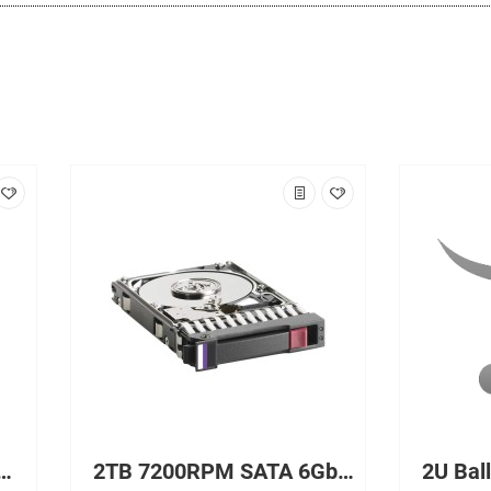
 3.5in 4Gb FC HDD for CX
2TB 7200RPM SATA 6Gb/s 2.5-inch Hard Drive