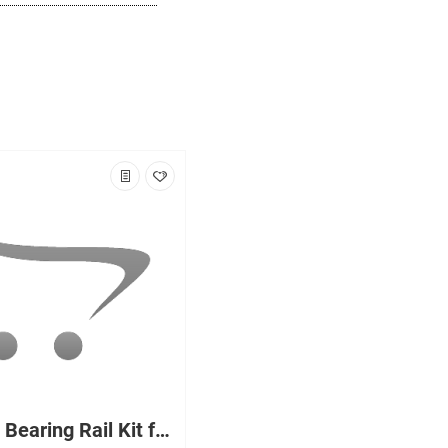
2U Ball Bearing Rail Kit for DL380 DL380p Gen8