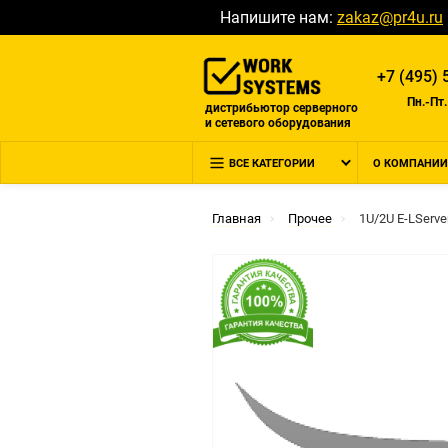
Напишите нам:
zakaz@pr4u.ru
+7 (495) 
Пн.-Пт.
дистрибьютор серверного
и сетевого оборудования
ВСЕ КАТЕГОРИИ
О КОМПАНИИ
Главная
Прочее
1U/2U E-LServe