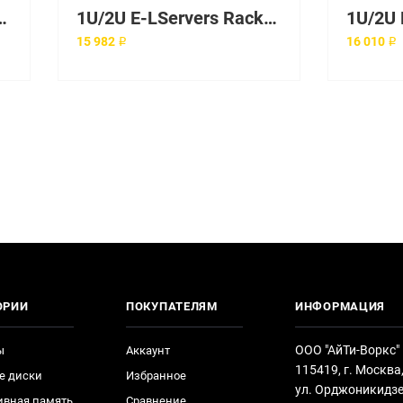
rs Rackmount Rail
1U/2U E-LServers Rackmount Rail
15 982 ₽
16 010 ₽
ОРИИ
ПОКУПАТЕЛЯМ
ИНФОРМАЦИЯ
ООО "АйТи-Воркс"
ы
Аккаунт
115419, г. Москва
е диски
Избранное
ул. Орджоникидзе
ивная память
Сравнение