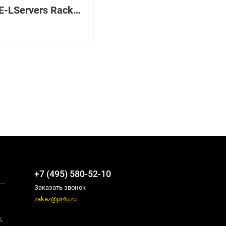
1U/2U E-LServers Rackmount Rail
+7 (495) 580-52-10
Заказать звонок
zakaz@pr4u.ru
,
,