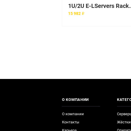
1U/2U E-LServe
15 982 ₽
О КОМПАНИИ
КАТЕГ
О компании
Сервер
Контакты
Жёстки
Карьера
Операт