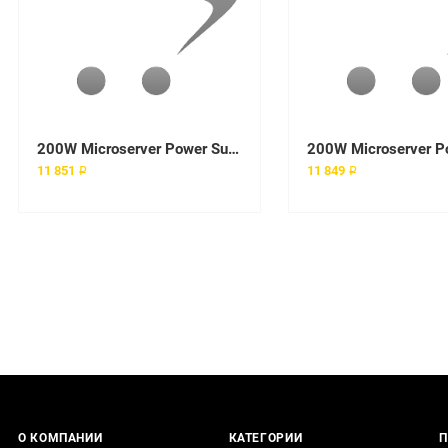
200W Microserver Power Supply
11 851 ₽
11 849 ₽
О КОМПАНИИ
КАТЕГОРИИ
П