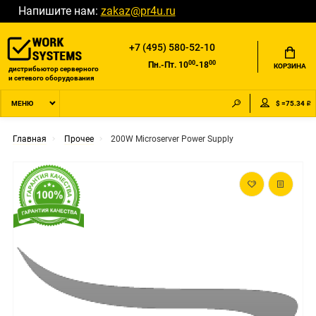
Напишите нам:
zakaz@pr4u.ru
+7 (495) 580-52-10
00
00
Пн.-Пт. 10
-18
КОРЗИНА
дистрибьютор серверного
и сетевого оборудования
$ =75.34 ₽
МЕНЮ
Главная
Прочее
200W Microserver Power Supply