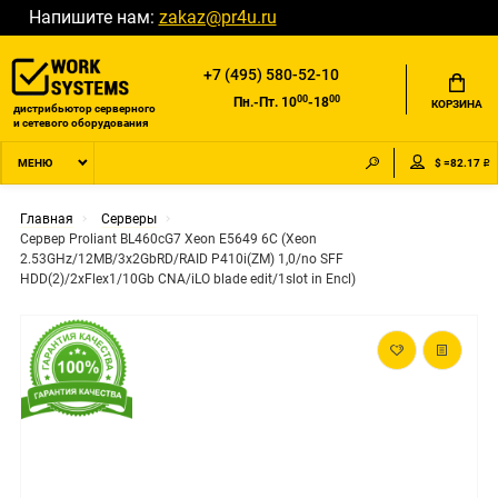
Напишите нам:
zakaz@pr4u.ru
+7 (495) 580-52-10
00
00
Пн.-Пт. 10
-18
КОРЗИНА
дистрибьютор серверного
и сетевого оборудования
$ =82.17 ₽
МЕНЮ
Главная
Серверы
Сервер Proliant BL460cG7 Xeon E5649 6C (Xeon
2.53GHz/12MB/3x2GbRD/RAID P410i(ZM) 1,0/no SFF
HDD(2)/2xFlex1/10Gb CNA/iLO blade edit/1slot in Encl)