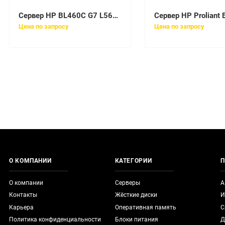
Сервер HP BL460C G7 L5640 2.26G 1P 12GB [603256-B21]
Цена по запросу
Цена по запросу
О КОМПАНИИ
КАТЕГОРИИ
П
О компании
Серверы
А
Контакты
Жёсткие диски
И
Карьера
Оперативная память
С
Политика конфиденциальности
Блоки питания
Д