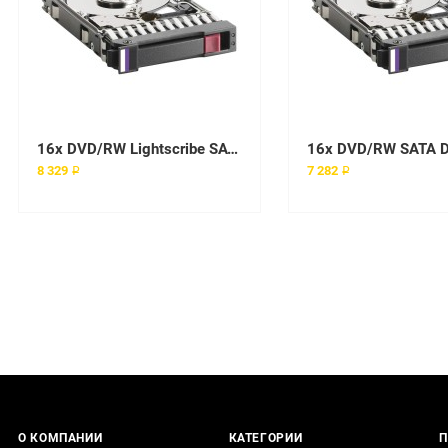
16x DVD/RW Lightscribe SATA drive
16x DVD/RW SATA D
8 329 ₽
7 282 ₽
О КОМПАНИИ
КАТЕГОРИИ
П