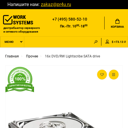
Напишите нам:
zakaz@pr4u.ru
+7 (495) 580-52-10
00
00
Пн.-Пт. 10
-18
КОРЗИНА
дистрибьютор серверного
и сетевого оборудования
$ =73.13 ₽
МЕНЮ
Главная
Прочее
16x DVD/RW Lightscribe SATA drive