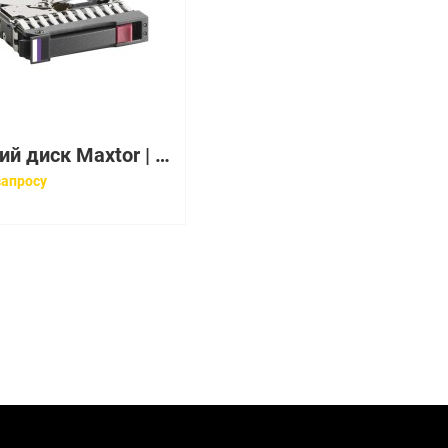
Жесткий диск Maxtor | 6L300R0 | 300 Gb / HDD / IDE / 3.5" / 7200 rpm / 16 Mb
запросу