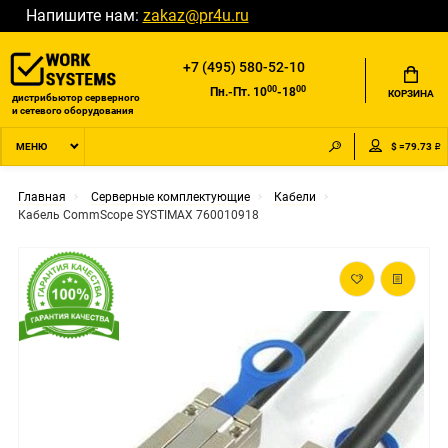
Напишите нам:
zakaz@pr4u.ru
+7 (495) 580-52-10
00
00
Пн.-Пт. 10
-18
КОРЗИНА
дистрибьютор серверного
и сетевого оборудования
$ =79.73 ₽
МЕНЮ
Главная
Серверные комплектующие
Кабели
Кабель CommScope SYSTIMAX 760010918