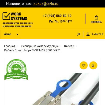
Напишите нам:
zakaz@pr4u.ru
+7 (495) 580-52-10
00
00
Пн.-Пт. 10
-18
КОРЗИНА
дистрибьютор серверного
и сетевого оборудования
$ =78.73 ₽
МЕНЮ
Главная
Серверные комплектующие
Кабели
Кабель CommScope SYSTIMAX 760154971