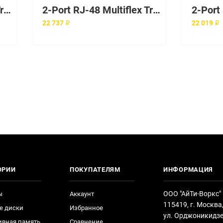
2-Port RJ-48 Multiflex Trunk - G.703
2-Port RJ-48 Multiflex Trunk - G.703
22 737 ₽
22 019 ₽
ОРИИ
ПОКУПАТЕЛЯМ
ИНФОРМАЦИЯ
ООО "АйТи-Воркс"
ы
Аккаунт
115419, г. Москва
е диски
Избранное
ул. Орджоникидзе
ивная память
Сравнение