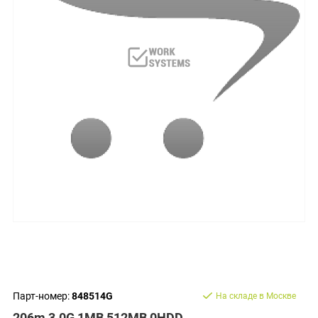
Парт-номер:
848514G
На складе в Москве
206m 3.0G 1MB 512MB 0HDD