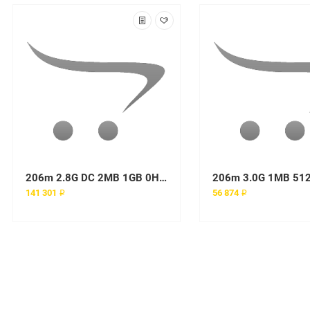
206m 2.8G DC 2MB 1GB 0HD (1 x Pentium D 820 2.80, 1024MB, Int. Serial ATA, Tower) MTM 8490-70Y
141 301 ₽
56 874 ₽