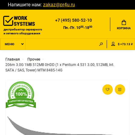
Напишите нам:
zakaz@pr4u.ru
+7 (495) 580-52-10
00
00
Пн.-Пт. 10
-18
КОРЗИНА
дистрибьютор серверного
и сетевого оборудования
$ =73.13 ₽
МЕНЮ
Главная
Прочее
206m 3.0G 1MB 512MB 0HDD (1 x Pentium 4 531 3.00, 512MB, Int.
SATA / SAS, Tower) MTM 8485-14G