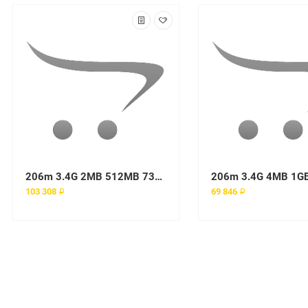
206m 3.4G 2MB 512MB 73G (1 x Pentium 4 650 3.40, 512MB, 1x73.4GB Int. SATA / SAS, Tower, Microsoft Windows Small Business Server 2003 Standard Edition) MTM 8485-E3G
103 308 ₽
69 846 ₽