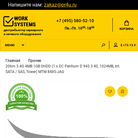
Напишите нам:
zakaz@pr4u.ru
+7 (495) 580-52-10
00
00
Пн.-Пт. 10
-18
КОРЗИНА
дистрибьютор серверного
и сетевого оборудования
$ =73.13 ₽
МЕНЮ
Главная
Прочее
206m 3.4G 4MB 1GB 0HDD (1 x DC Pentium D 945 3.40, 1024MB, Int.
SATA / SAS, Tower) MTM 8485-JAG