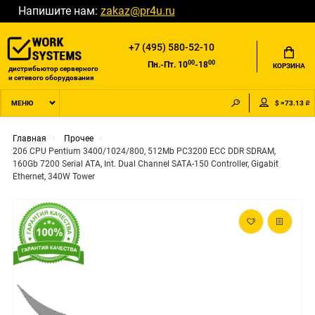
Напишите нам:
zakaz@pr4u.ru
+7 (495) 580-52-10
00
00
Пн.-Пт. 10
-18
КОРЗИНА
дистрибьютор серверного
и сетевого оборудования
$ =73.13 ₽
МЕНЮ
Главная
Прочее
206 CPU Pentium 3400/1024/800, 512Mb PC3200 ECC DDR SDRAM,
160Gb 7200 Serial ATA, Int. Dual Channel SATA-150 Controller, Gigabit
Ethernet, 340W Tower