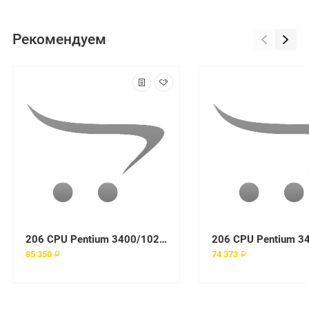
Рекомендуем
206 CPU Pentium 3400/1024/800, 256Mb PC3200 ECC DDR SDRAM, HDD 80Gb SATA, Int. Dual Channel SATA-150 Controller, Gigabit Ethernet, 340W Tower
85 350 ₽
74 373 ₽