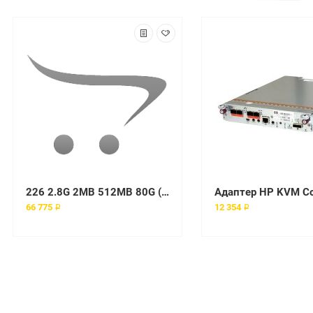
226 2.8G 2MB 512MB 80G (1 x Xeon with EM64T 2.80, 512MB, 1x80GB Int. Serial ATA, Tower) MTM 8648-A2Y
66 775 ₽
12 354 ₽