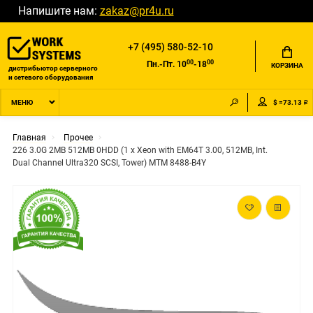
Напишите нам:
zakaz@pr4u.ru
+7 (495) 580-52-10
00
00
Пн.-Пт. 10
-18
КОРЗИНА
дистрибьютор серверного
и сетевого оборудования
$ =73.13 ₽
МЕНЮ
Главная
Прочее
226 3.0G 2MB 512MB 0HDD (1 x Xeon with EM64T 3.00, 512MB, Int.
Dual Channel Ultra320 SCSI, Tower) MTM 8488-B4Y