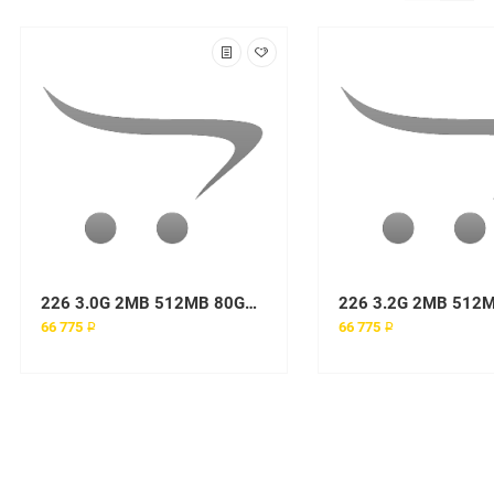
226 3.0G 2MB 512MB 80GB (1 x Xeon 3.00, 512MB, 1x80GB Int. Serial ATA, Tower) MTM 8648-EFG
66 775 ₽
66 775 ₽