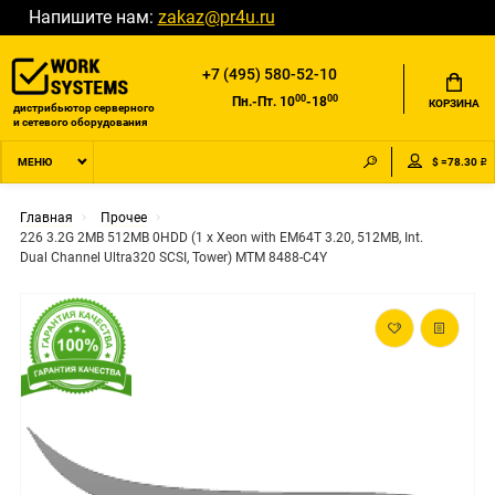
Напишите нам:
zakaz@pr4u.ru
+7 (495) 580-52-10
00
00
Пн.-Пт. 10
-18
КОРЗИНА
дистрибьютор серверного
и сетевого оборудования
$ =78.30 ₽
МЕНЮ
Главная
Прочее
226 3.2G 2MB 512MB 0HDD (1 x Xeon with EM64T 3.20, 512MB, Int.
Dual Channel Ultra320 SCSI, Tower) MTM 8488-C4Y