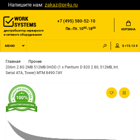
Напишите нам:
zakaz@pr4u.ru
+7 (495) 580-52-10
00
00
Пн.-Пт. 10
-18
КОРЗИНА
дистрибьютор серверного
и сетевого оборудования
$ =73.13 ₽
МЕНЮ
Главная
Прочее
206m 2.8G 2MB 512MB 0HDD (1 x Pentium D 820 2.80, 512MB, Int.
Serial ATA, Tower) MTM 8490-7AY