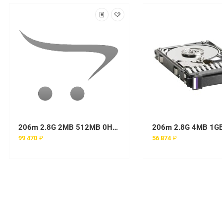
206m 2.8G 2MB 512MB 0HDD (1 x Pentium D 820 2.80, 512MB, Int. Serial ATA, Tower) MTM 8485-7AY
99 470 ₽
56 874 ₽