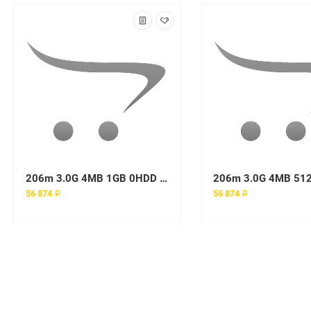
206m 3.0G 4MB 1GB 0HDD (1 x Pentium D 930 with EM64T 3.00, 1024MB, Int. SATA / SAS, Tower) MTM 8490-H6G
56 874 ₽
56 874 ₽