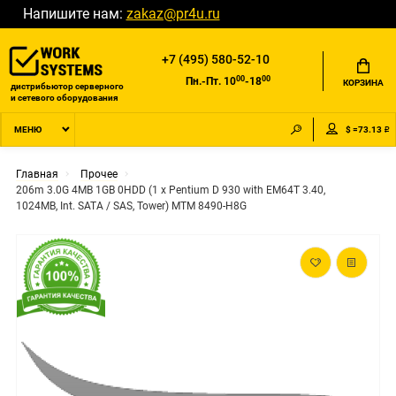
Напишите нам:
zakaz@pr4u.ru
+7 (495) 580-52-10
00
00
Пн.-Пт. 10
-18
КОРЗИНА
дистрибьютор серверного
и сетевого оборудования
$ =73.13 ₽
МЕНЮ
Главная
Прочее
206m 3.0G 4MB 1GB 0HDD (1 x Pentium D 930 with EM64T 3.40,
1024MB, Int. SATA / SAS, Tower) MTM 8490-H8G