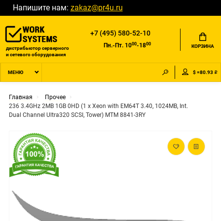
Напишите нам:
zakaz@pr4u.ru
+7 (495) 580-52-10
00
00
Пн.-Пт. 10
-18
КОРЗИНА
дистрибьютор серверного
и сетевого оборудования
$ =80.93 ₽
МЕНЮ
Главная
Прочее
236 3.4GHz 2MB 1GB 0HD (1 x Xeon with EM64T 3.40, 1024MB, Int.
Dual Channel Ultra320 SCSI, Tower) MTM 8841-3RY