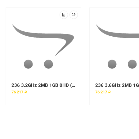
236 3.2GHz 2MB 1GB 0HD (1 x Xeon with EM64T 3.20, 1024MB, Int. Dual Channel Ultra320 SCSI, Tower) MTM 8841-2RY
76 217 ₽
76 217 ₽