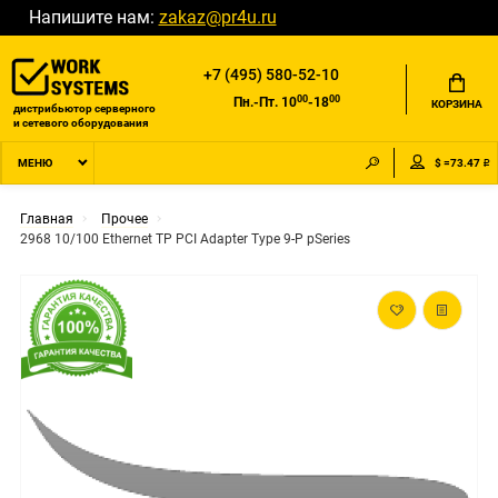
Напишите нам:
zakaz@pr4u.ru
+7 (495) 580-52-10
00
00
Пн.-Пт. 10
-18
КОРЗИНА
дистрибьютор серверного
и сетевого оборудования
$ =73.47 ₽
МЕНЮ
Главная
Прочее
2968 10/100 Ethernet TP PCI Adapter Type 9-P pSeries