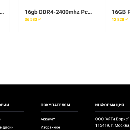
B DDR4 PC4-17000 2133MHZ - DUAL RANK CL15 ECC REGISTERED
16gb DDR4-2400mhz Pc4-19200 Ecc Registered
36 583 ₽
12 828 ₽
ОРИИ
ПОКУПАТЕЛЯМ
ИНФОРМАЦИЯ
ООО "АйТи-Воркс"
ы
Аккаунт
115419, г. Москва
е диски
Избранное