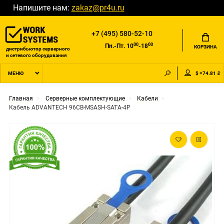
Напишите нам:
zakaz@pr4u.ru
+7 (495) 580-52-10
00
00
Пн.-Пт. 10
-18
КОРЗИНА
дистрибьютор серверного
и сетевого оборудования
$ =74.81 ₽
МЕНЮ
Главная
Серверные комплектующие
Кабели
Кабель ADVANTECH 96CB-MSASH-SATA-4P