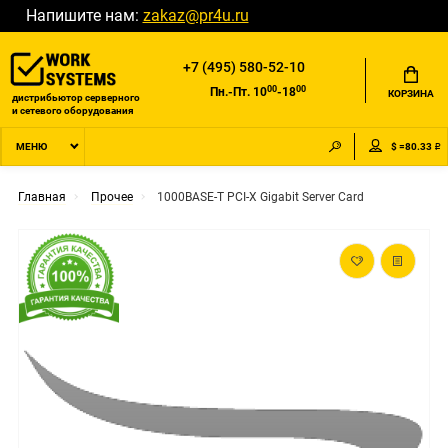
Напишите нам:
zakaz@pr4u.ru
+7 (495) 580-52-10
00
00
Пн.-Пт. 10
-18
КОРЗИНА
дистрибьютор серверного
и сетевого оборудования
$ =80.33 ₽
МЕНЮ
Главная
Прочее
1000BASE-T PCI-X Gigabit Server Card