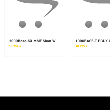
1000Base-SX MMF Short Wave DDMI 850nm 550m LC SFP
14 792 ₽
10 875 ₽