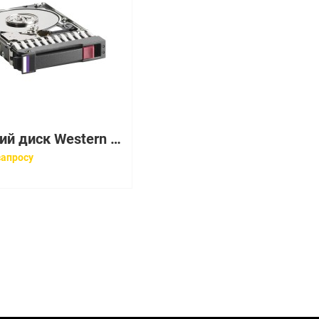
Жесткий диск Western Digital Caviar 23200 3,2Gb (U33/5400/0,25Mb) IDE(AC23200-00LC)
запросу