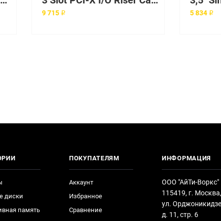
3 Port SCSI Cable,accessory
3 Slot PCI-X I/O Riser Card
9 715 ₽
5 834 ₽
ОРИИ
ПОКУПАТЕЛЯМ
ИНФОРМАЦИЯ
ООО "АйТи-Воркс"
ы
Аккаунт
115419, г. Москва
е диски
Избранное
ул. Орджоникидзе
ивная память
Сравнение
д. 11, стр. 6