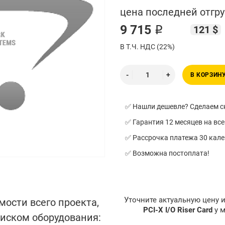
цена последней отгру
9 715 ₽
121 $
В Т.Ч. НДС (22%)
В КОРЗИН
✅ Нашли дешевле? Сделаем ск
✅ Гарантия 12 месяцев на все
✅ Рассрочка платежа 30 кал
✅ Возможна постоплата!
Уточните актуальную цену 
мости всего проекта,
PCI-X I/O Riser Card
у 
писком оборудования: