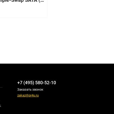
3,5" Simple-Swap SATA (models 22x, 32x, and C2x)
+7 (495) 580-52-10
Заказать звонок
zakaz@pr4u.ru
,
,