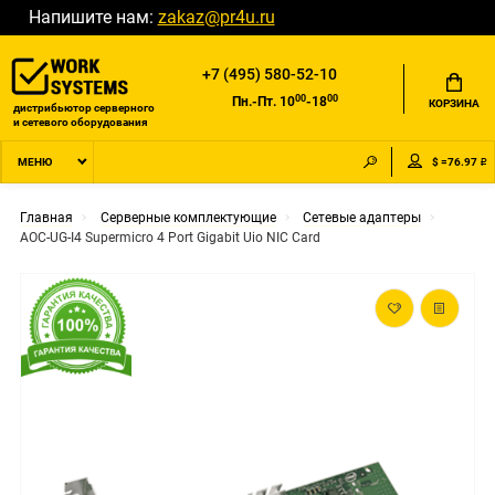
Напишите нам:
zakaz@pr4u.ru
+7 (495) 580-52-10
00
00
Пн.-Пт. 10
-18
КОРЗИНА
дистрибьютор серверного
и сетевого оборудования
$ =76.97 ₽
МЕНЮ
Главная
Серверные комплектующие
Сетевые адаптеры
AOC-UG-I4 Supermicro 4 Port Gigabit Uio NIC Card