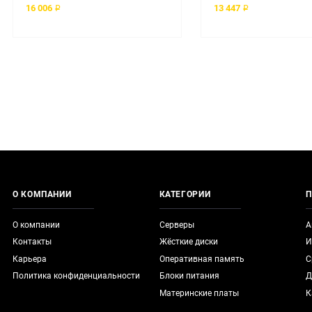
16 006 ₽
13 447 ₽
О КОМПАНИИ
КАТЕГОРИИ
П
О компании
Серверы
А
Контакты
Жёсткие диски
И
Карьера
Оперативная память
С
Политика конфиденциальности
Блоки питания
Д
Материнские платы
К