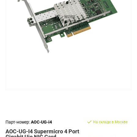
Парт-номер:
AOC-UG-i4
На складе в Москве
AOC-UG-I4 Supermicro 4 Port
Gigabit Uio NIC Card