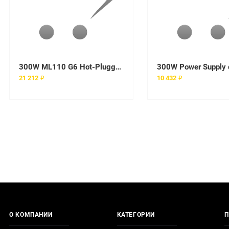
300W ML110 G6 Hot-Pluggable Power Supply
21 212 ₽
10 432 ₽
О КОМПАНИИ
КАТЕГОРИИ
П