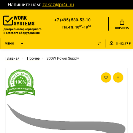
Напишите нам:
zakaz@pr4u.ru
+7 (495) 580-52-10
00
00
Пн.-Пт. 10
-18
КОРЗИНА
дистрибьютор серверного
и сетевого оборудования
$ =82.17 ₽
МЕНЮ
Главная
Прочее
300W Power Supply