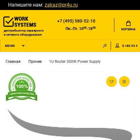
Напишите нам:
zakaz@pr4u.ru
+7 (495) 580-52-10
00
00
Пн.-Пт. 10
-18
КОРЗИНА
дистрибьютор серверного
и сетевого оборудования
$ =80.93 ₽
МЕНЮ
Главная
Прочее
1U Router 300W Power Supply