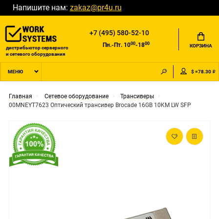
Напишите нам:
zakaz@pr4u.ru
+7 (495) 580-52-10
00
00
Пн.-Пт. 10
-18
КОРЗИНА
дистрибьютор серверного
и сетевого оборудования
$ =78.30 ₽
МЕНЮ
Главная
Сетевое оборудование
Трансиверы
00MNEYT7623 Оптический трансивер Brocade 16GB 10KM LW SFP