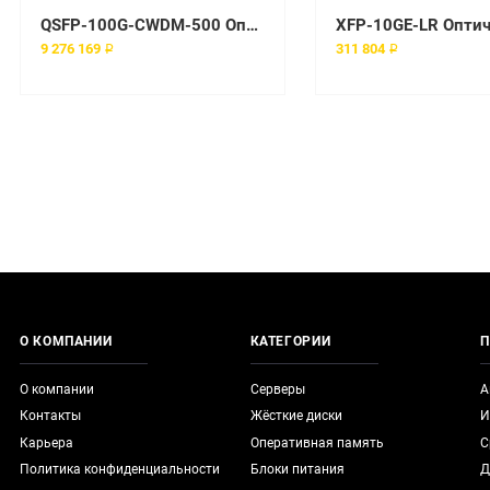
QSFP-100G-CWDM-500 Оптический модуль Juniper 500 UNIT BUNDLE OF QSFP-100GBASE-CWDM
9 276 169 ₽
311 804 ₽
О КОМПАНИИ
КАТЕГОРИИ
П
О компании
Серверы
А
Контакты
Жёсткие диски
И
Карьера
Оперативная память
С
Политика конфиденциальности
Блоки питания
Д