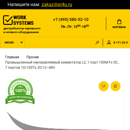
Напишите нам:
zakaz@pr4u.ru
+7 (495) 580-52-10
00
00
Пн.-Пт. 10
-18
КОРЗИНА
дистрибьютор серверного
и сетевого оборудования
$ =71.02 ₽
МЕНЮ
Главная
Прочее
Промышленный неуправляемый коммутатор L2, 1 порт 100M Fx SC,
7 портов 10/100Tx, DC12~48V