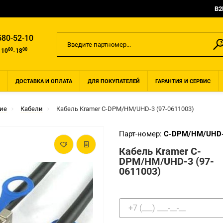
B2
580-52-10
00
00
 10
-18
ДОСТАВКА И ОПЛАТА
ДЛЯ ПОКУПАТЕЛЕЙ
ГАРАНТИЯ И СЕРВИС
ие
Кабели
Кабель Kramer C-DPM/HM/UHD-3 (97-0611003)
Парт-номер:
C-DPM/HM/UHD
Кабель Kramer C-
DPM/HM/UHD-3 (97-
0611003)