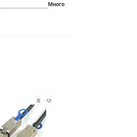
Много