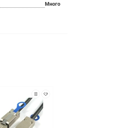
Много