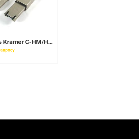
Кабель Kramer C-HM/HM/FLAT/ETH-15 (97-01014015)
запросу