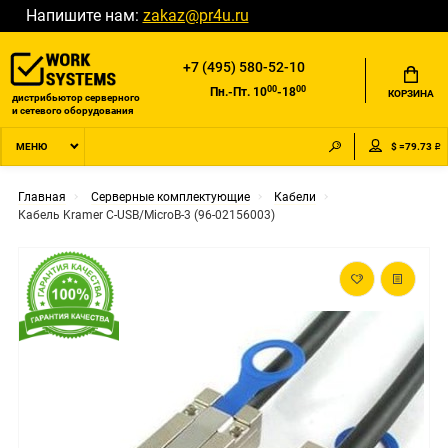
Напишите нам:
zakaz@pr4u.ru
+7 (495) 580-52-10
00
00
Пн.-Пт. 10
-18
КОРЗИНА
дистрибьютор серверного
и сетевого оборудования
$ =79.73 ₽
МЕНЮ
Главная
Серверные комплектующие
Кабели
Кабель Kramer C-USB/MicroB-3 (96-02156003)