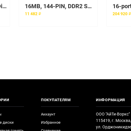
16MB, 100-PIN Sdram Dimm Memory Module
16MB, 144-PIN, DDR2 Sdram Dimm Memory Module
11 482 ₽
204 920 
ОРИИ
ПОКУПАТЕЛЯМ
ИНФОРМАЦИЯ
ООО "АйТи-Воркс"
ы
Аккаунт
115419, г. Москва
е диски
Избранное
ул. Орджоникидзе
ивная память
Сравнение