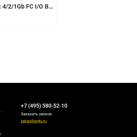
16-port 4/2/1Gb FC I/O Blade
₽
+7 (495) 580-52-10
Заказать звонок
zakaz@pr4u.ru
,
,