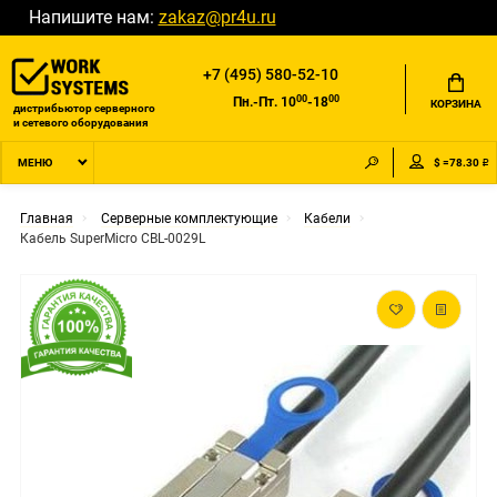
Напишите нам:
zakaz@pr4u.ru
+7 (495) 580-52-10
00
00
Пн.-Пт. 10
-18
КОРЗИНА
дистрибьютор серверного
и сетевого оборудования
$ =78.30 ₽
МЕНЮ
Главная
Серверные комплектующие
Кабели
Кабель SuperMicro CBL-0029L