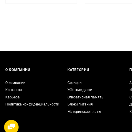
О КОМПАНИИ
КАТЕГОРИИ
П
О компании
Серверы
А
Контакты
Жёсткие диски
И
Карьера
Оперативная память
С
Политика конфиденциальности
Блоки питания
Д
Материнские платы
К