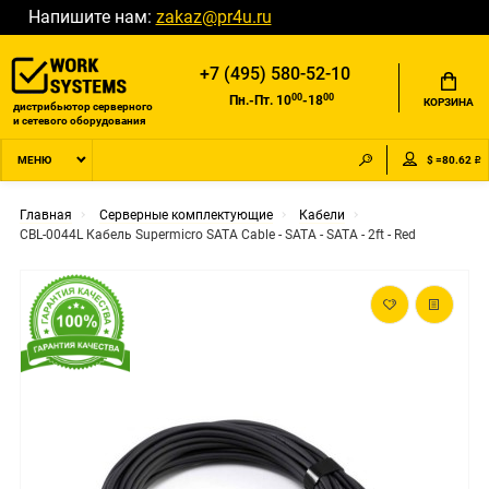
Напишите нам:
zakaz@pr4u.ru
+7 (495) 580-52-10
00
00
Пн.-Пт. 10
-18
КОРЗИНА
дистрибьютор серверного
и сетевого оборудования
$ =80.62 ₽
МЕНЮ
Главная
Серверные комплектующие
Кабели
CBL-0044L Кабель Supermicro SATA Cable - SATA - SATA - 2ft - Red