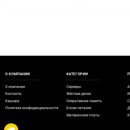
О КОМПАНИИ
КАТЕГОРИИ
П
О компании
Серверы
А
Контакты
Жёсткие диски
И
Карьера
Оперативная память
С
Политика конфиденциальности
Блоки питания
Д
Материнские платы
К