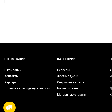
О КОМПАНИИ
КАТЕГОРИИ
П
О компании
Серверы
А
Контакты
Жёсткие диски
И
Карьера
Оперативная память
С
Политика конфиденциальности
Блоки питания
Д
Материнские платы
К