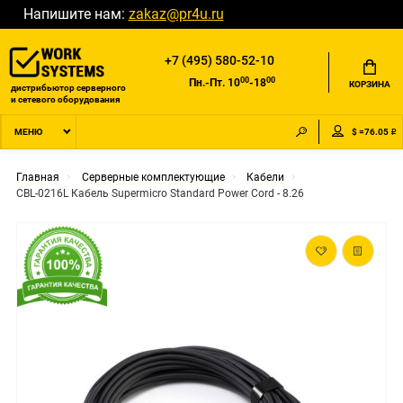
Напишите нам:
zakaz@pr4u.ru
+7 (495) 580-52-10
00
00
Пн.-Пт. 10
-18
КОРЗИНА
дистрибьютор серверного
и сетевого оборудования
$ =76.05 ₽
МЕНЮ
Главная
Серверные комплектующие
Кабели
CBL-0216L Кабель Supermicro Standard Power Cord - 8.26