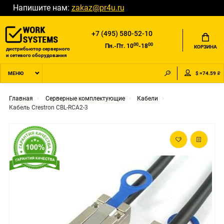
Напишите нам:
zakaz@pr4u.ru
+7 (495) 580-52-10
00
00
Пн.-Пт. 10
-18
КОРЗИНА
дистрибьютор серверного
и сетевого оборудования
$ =74.59 ₽
МЕНЮ
Главная
Серверные комплектующие
Кабели
Кабель Crestron CBL-RCA2-3