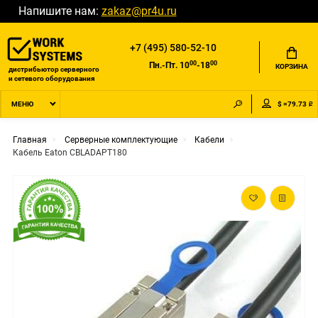
Напишите нам:
zakaz@pr4u.ru
+7 (495) 580-52-10
00
00
Пн.-Пт. 10
-18
КОРЗИНА
дистрибьютор серверного
и сетевого оборудования
$ =79.73 ₽
МЕНЮ
Главная
Серверные комплектующие
Кабели
Кабель Eaton CBLADAPT180