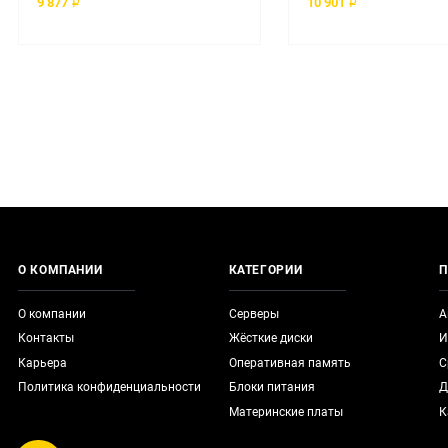
9 877 ₽
10 901 ₽
О КОМПАНИИ
КАТЕГОРИИ
П
О компании
Серверы
А
Контакты
Жёсткие диски
И
Карьера
Оперативная память
С
Политика конфиденциальности
Блоки питания
Д
Материнские платы
К