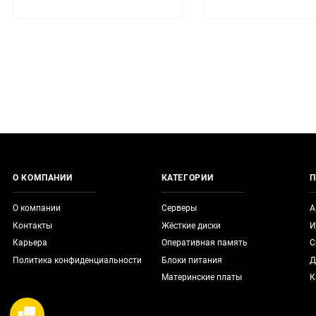
О КОМПАНИИ
КАТЕГОРИИ
П
О компании
Серверы
А
Контакты
Жёсткие диски
И
Карьера
Оперативная память
С
Политика конфиденциальности
Блоки питания
Д
Материнские платы
К