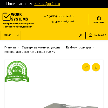
Напишите нам:
zakaz@pr4u.ru
+7 (495) 580-52-10
00
00
Пн.-Пт. 10
-18
КОРЗИНА
дистрибьютор серверного
и сетевого оборудования
$ =76.09 ₽
МЕНЮ
Главная
Серверные комплектующие
Raid-контроллеры
Контроллер Cisco AIR-CT5508-100-K9