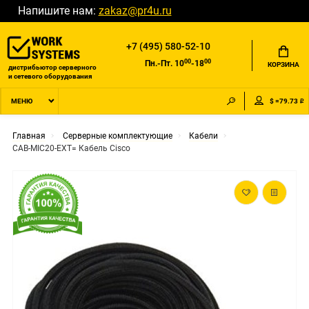
Напишите нам:
zakaz@pr4u.ru
+7 (495) 580-52-10
00
00
Пн.-Пт. 10
-18
КОРЗИНА
дистрибьютор серверного
и сетевого оборудования
$ =79.73 ₽
МЕНЮ
Главная
Серверные комплектующие
Кабели
CAB-MIC20-EXT= Кабель Cisco