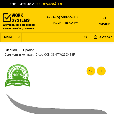
Напишите нам:
zakaz@pr4u.ru
+7 (495) 580-52-10
00
00
Пн.-Пт. 10
-18
КОРЗИНА
дистрибьютор серверного
и сетевого оборудования
$ =70.90 ₽
МЕНЮ
Главная
Прочее
Сервисный контракт Cisco CON-3SNT-W296X48F