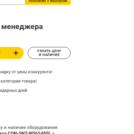
поможем с выбором
у менеджера
УЗНАТЬ ЦЕНУ
У
И НАЛИЧИЕ
идку от цены конкурента!
 категории товара!
ендарных дней
ну и наличие оборудования
isco CON-SNT-WS6548SL
у