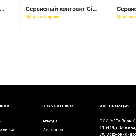
рвисный контракт BZ-ISR44SEC
Сервисный контракт Cisco CON-3SNT-1921
Цена по запросу
Цена по 
ОРИИ
ПОКУПАТЕЛЯМ
ИНФОРМАЦИЯ
ООО "АйТи-Воркс"
ы
Аккаунт
115419, г. Москва
е диски
Избранное
ул. Орджоникидзе