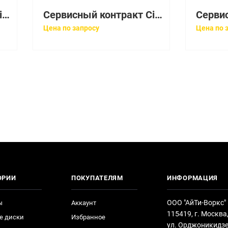
Сервисный контракт Cisco CON-SNT-WSC312TC
Сервисный контракт Cisco CON-SNT-WSC3652L
Цена по запросу
Цена по 
ОРИИ
ПОКУПАТЕЛЯМ
ИНФОРМАЦИЯ
ООО "АйТи-Воркс"
ы
Аккаунт
115419, г. Москва
е диски
Избранное
ул. Орджоникидзе