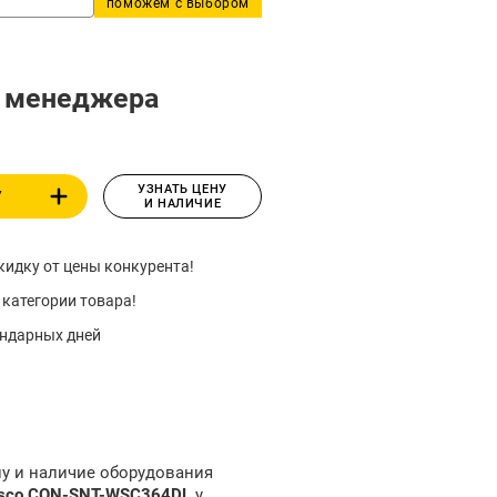
поможем с выбором
у менеджера
УЗНАТЬ ЦЕНУ
У
И НАЛИЧИЕ
идку от цены конкурента!
 категории товара!
ендарных дней
ну и наличие оборудования
isco CON-SNT-WSC364DL
у