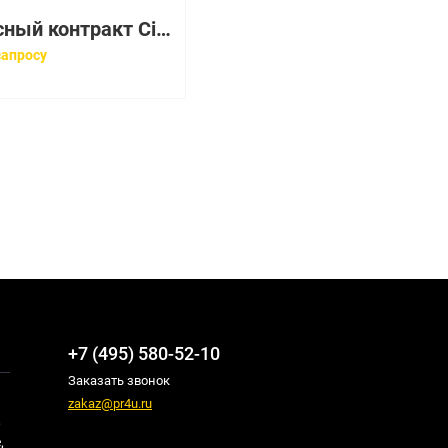
Сервисный контракт Cisco CON-SNT-WSC365SL
запросу
+7 (495) 580-52-10
Заказать звонок
zakaz@pr4u.ru
,
,